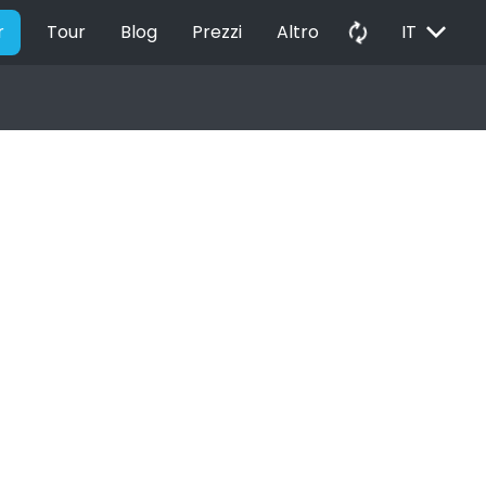
EXPAND_MORE
autorenew
r
Tour
Blog
Prezzi
Altro
IT