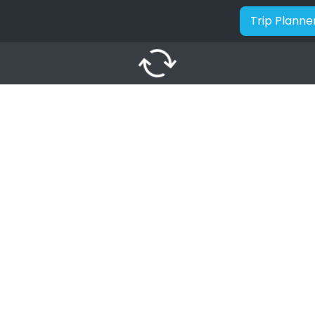
Trip Planne
autorenew