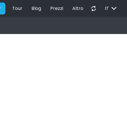
EXPAND_MORE
autorenew
r
Tour
Blog
Prezzi
Altro
IT