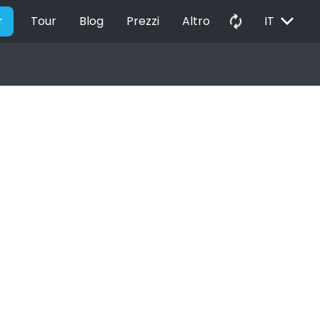
EXPAND_MORE
autorenew
r
Tour
Blog
Prezzi
Altro
IT