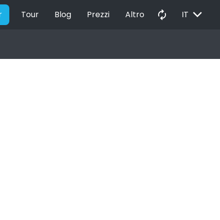
EXPAND_MORE
autorenew
r
Tour
Blog
Prezzi
Altro
IT