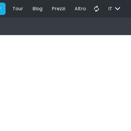
EXPAND_MORE
autorenew
r
Tour
Blog
Prezzi
Altro
IT