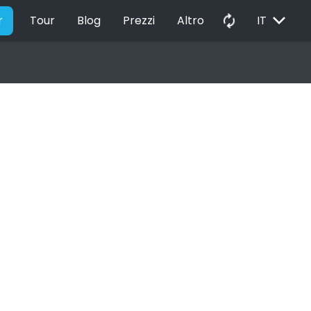
EXPAND_MORE
autorenew
r
Tour
Blog
Prezzi
Altro
IT