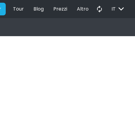
EXPAND_MORE
autorenew
r
Tour
Blog
Prezzi
Altro
IT