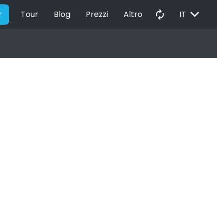
EXPAND_MORE
autorenew
r
Tour
Blog
Prezzi
Altro
IT