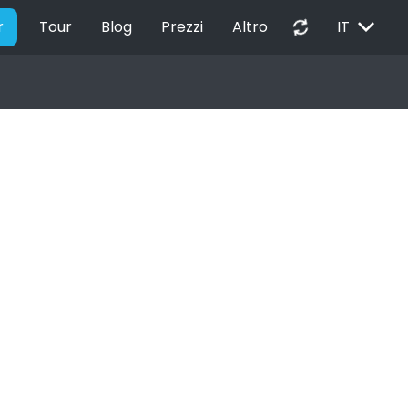
EXPAND_MORE
autorenew
r
Tour
Blog
Prezzi
Altro
IT