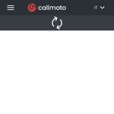
menu
EXPAND_MORE
IT
autorenew