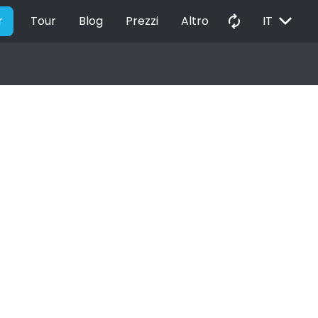
EXPAND_MORE
autorenew
r
Tour
Blog
Prezzi
Altro
IT