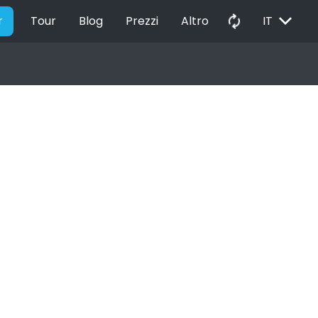
EXPAND_MORE
autorenew
r
Tour
Blog
Prezzi
Altro
IT