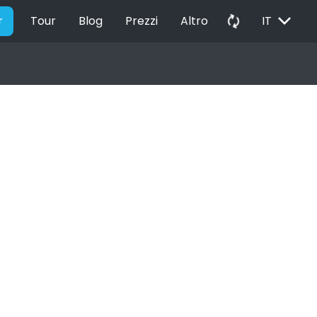
EXPAND_MORE
autorenew
r
Tour
Blog
Prezzi
Altro
IT