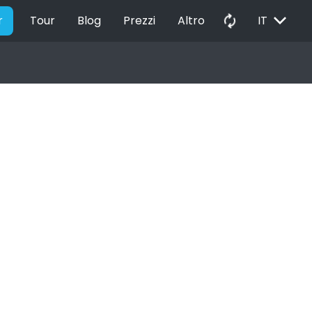
EXPAND_MORE
autorenew
r
Tour
Blog
Prezzi
Altro
IT