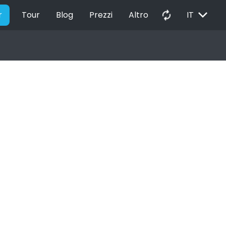
EXPAND_MORE
autorenew
r
Tour
Blog
Prezzi
Altro
IT