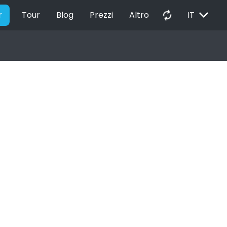
EXPAND_MORE
autorenew
r
Tour
Blog
Prezzi
Altro
IT