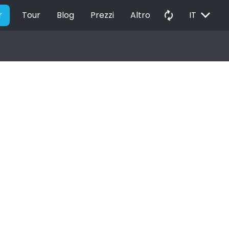
EXPAND_MORE
autorenew
r
Tour
Blog
Prezzi
Altro
IT