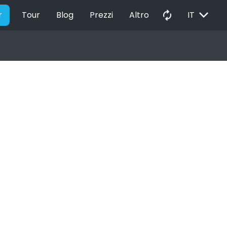
EXPAND_MORE
autorenew
r
Tour
Blog
Prezzi
Altro
IT