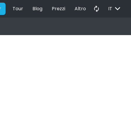
EXPAND_MORE
autorenew
r
Tour
Blog
Prezzi
Altro
IT