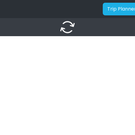
Trip Planne
autorenew