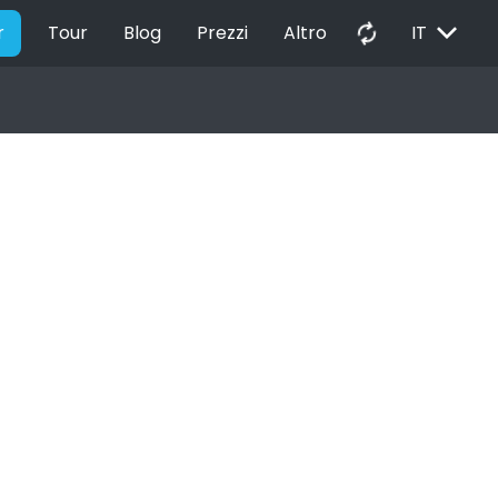
EXPAND_MORE
autorenew
r
Tour
Blog
Prezzi
Altro
IT