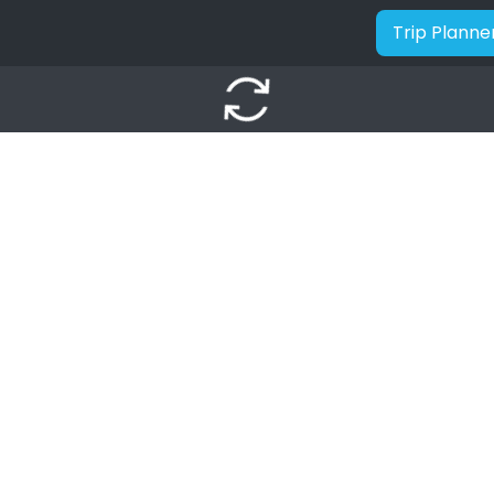
Trip Planne
autorenew