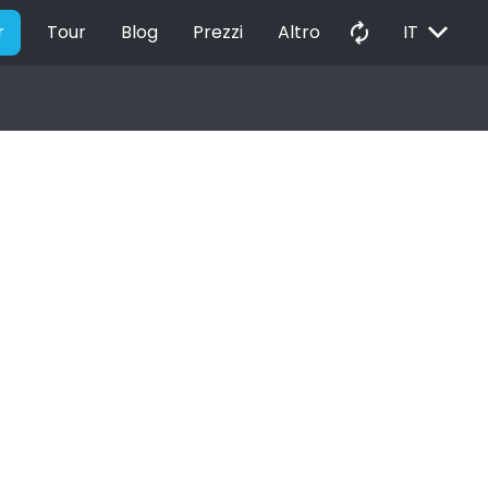
EXPAND_MORE
autorenew
r
Tour
Blog
Prezzi
Altro
IT