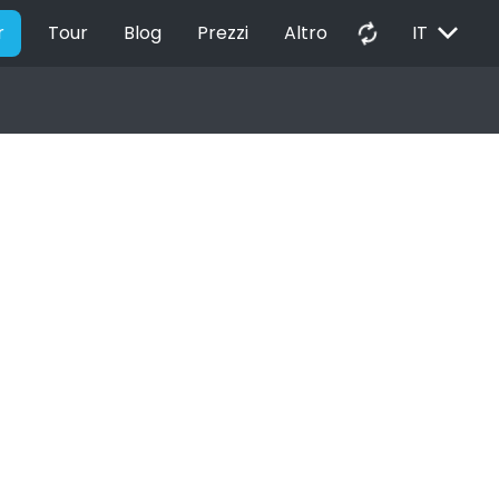
EXPAND_MORE
autorenew
r
Tour
Blog
Prezzi
Altro
IT