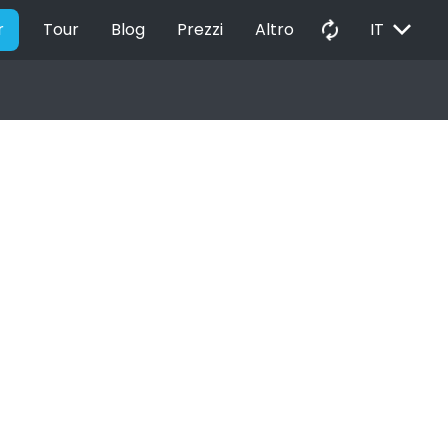
EXPAND_MORE
autorenew
r
Tour
Blog
Prezzi
Altro
IT