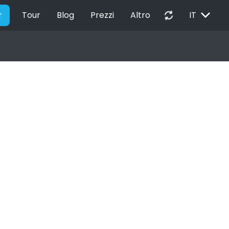
EXPAND_MORE
autorenew
r
Tour
Blog
Prezzi
Altro
IT