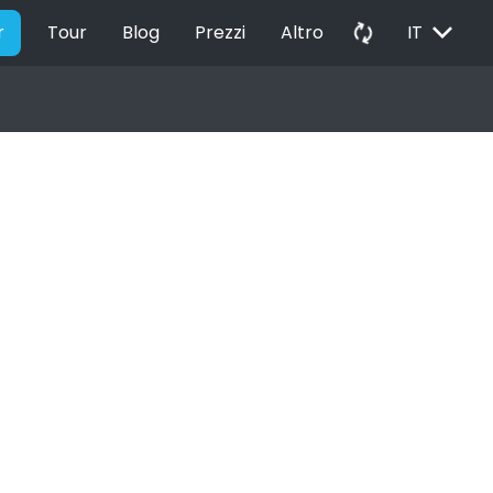
EXPAND_MORE
autorenew
r
Tour
Blog
Prezzi
Altro
IT