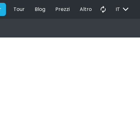
EXPAND_MORE
autorenew
r
Tour
Blog
Prezzi
Altro
IT