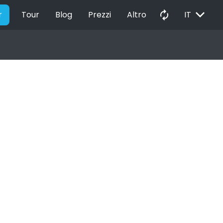
EXPAND_MORE
autorenew
r
Tour
Blog
Prezzi
Altro
IT