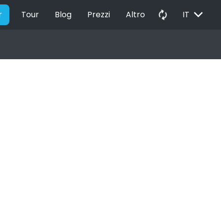
EXPAND_MORE
autorenew
r
Tour
Blog
Prezzi
Altro
IT