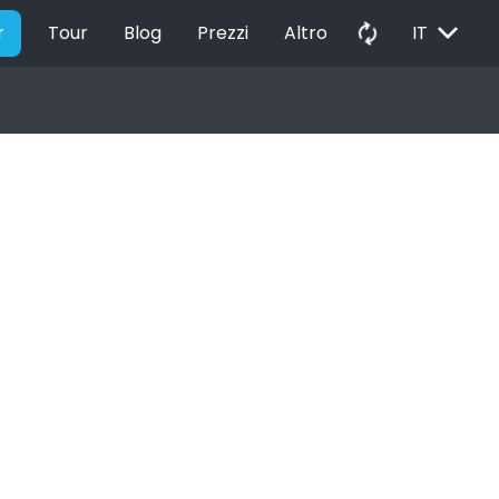
EXPAND_MORE
autorenew
r
Tour
Blog
Prezzi
Altro
IT