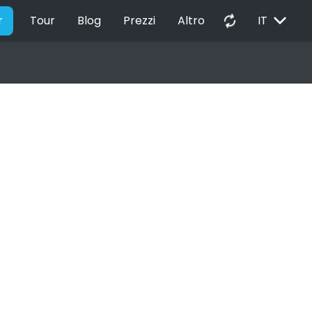
EXPAND_MORE
autorenew
r
Tour
Blog
Prezzi
Altro
IT