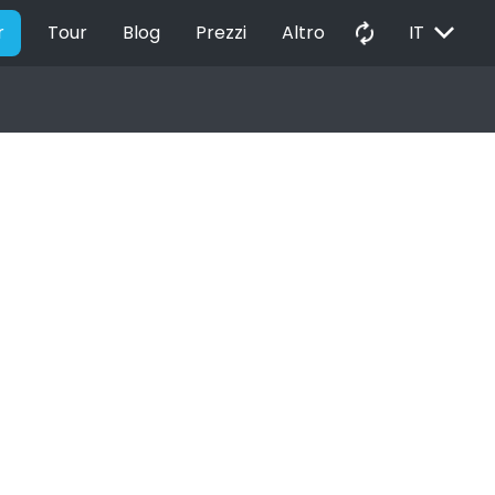
EXPAND_MORE
autorenew
r
Tour
Blog
Prezzi
Altro
IT