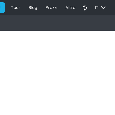
EXPAND_MORE
autorenew
r
Tour
Blog
Prezzi
Altro
IT