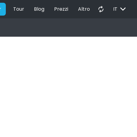
EXPAND_MORE
autorenew
r
Tour
Blog
Prezzi
Altro
IT