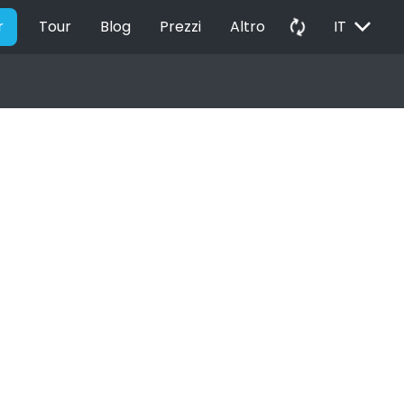
EXPAND_MORE
autorenew
r
Tour
Blog
Prezzi
Altro
IT