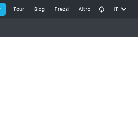
EXPAND_MORE
autorenew
r
Tour
Blog
Prezzi
Altro
IT