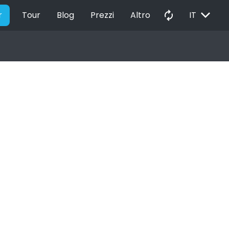
EXPAND_MORE
autorenew
r
Tour
Blog
Prezzi
Altro
IT