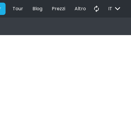
EXPAND_MORE
autorenew
r
Tour
Blog
Prezzi
Altro
IT