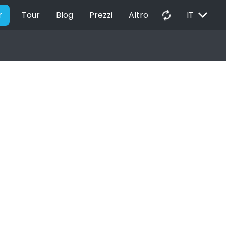
EXPAND_MORE
autorenew
r
Tour
Blog
Prezzi
Altro
IT