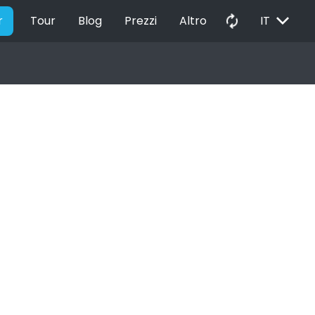
EXPAND_MORE
autorenew
r
Tour
Blog
Prezzi
Altro
IT