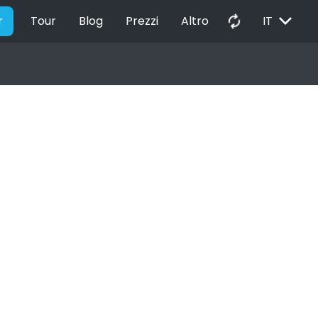
EXPAND_MORE
autorenew
r
Tour
Blog
Prezzi
Altro
IT