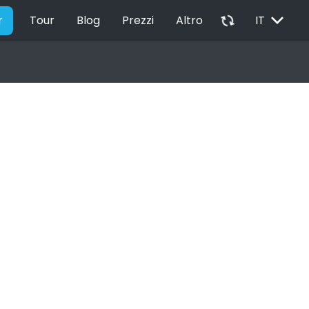
EXPAND_MORE
autorenew
r
Tour
Blog
Prezzi
Altro
IT