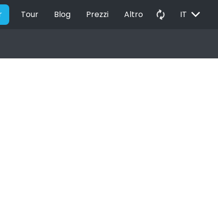
EXPAND_MORE
autorenew
r
Tour
Blog
Prezzi
Altro
IT