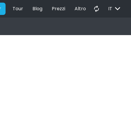
EXPAND_MORE
autorenew
r
Tour
Blog
Prezzi
Altro
IT