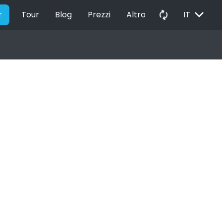
EXPAND_MORE
autorenew
r
Tour
Blog
Prezzi
Altro
IT