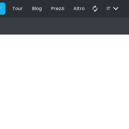
EXPAND_MORE
autorenew
r
Tour
Blog
Prezzi
Altro
IT