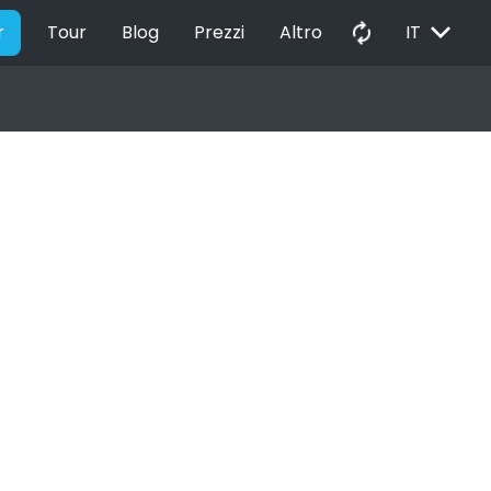
EXPAND_MORE
autorenew
r
Tour
Blog
Prezzi
Altro
IT