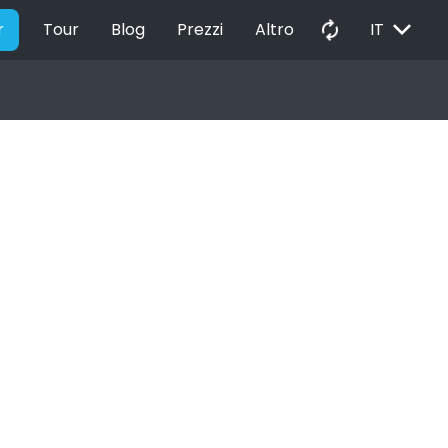
EXPAND_MORE
autorenew
r
Tour
Blog
Prezzi
Altro
IT